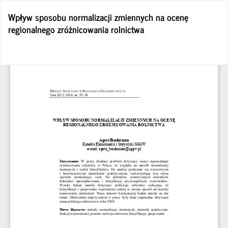
Wróć
Wpływ sposobu normalizacji zmiennych na ocenę
do
regionalnego zróżnicowania rolnictwa
szczegółów
artykułu
Po
Po
P