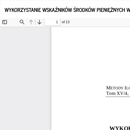
Wróć
WYKORZYSTANIE WSKAŹNIKÓW ŚRODKÓW PIENIĘŻNYCH W 
do
szczegółów
artykułu