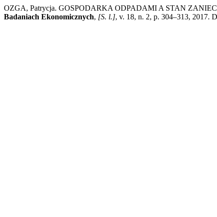
OZGA, Patrycja. GOSPODARKA ODPADAMI A STAN ZAN
Badaniach Ekonomicznych
,
[S. l.]
, v. 18, n. 2, p. 304–313, 2017.