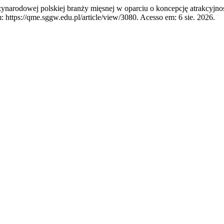
odowej polskiej branży mięsnej w oparciu o koncepcję atrakcyjnośc
m: https://qme.sggw.edu.pl/article/view/3080. Acesso em: 6 sie. 2026.