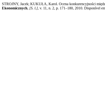
STROJNY, Jacek; KUKUŁA, Karol. Ocena konkurencyjności międzynar
Ekonomicznych
,
[S. l.]
, v. 11, n. 2, p. 171–180, 2010. Disponível e