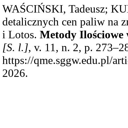
WAŚCIŃSKI, Tadeusz; KUK
detalicznych cen paliw na
i Lotos.
Metody Ilościowe
[S. l.]
, v. 11, n. 2, p. 273–
https://qme.sggw.edu.pl/art
2026.