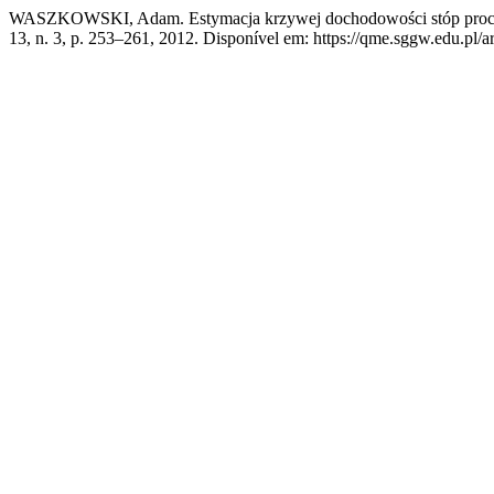
WASZKOWSKI, Adam. Estymacja krzywej dochodowości stóp proce
13, n. 3, p. 253–261, 2012. Disponível em: https://qme.sggw.edu.pl/ar