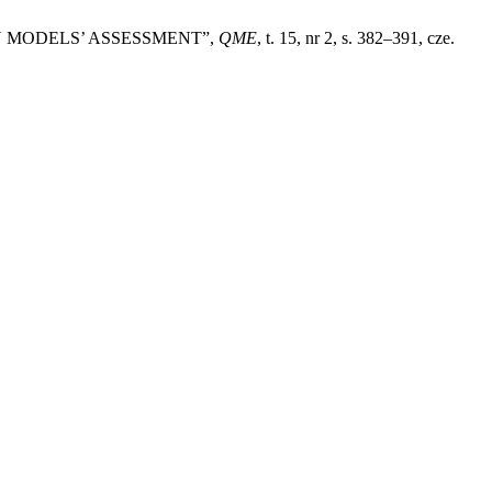
ION MODELS’ ASSESSMENT”,
QME
, t. 15, nr 2, s. 382–391, cze.