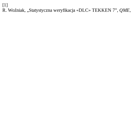
[1]
R. Woźniak, „Statystyczna weryfikacja «DLC» TEKKEN 7”,
QME
,