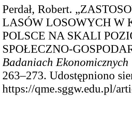
Perdał, Robert. „ZAST
LASÓW LOSOWYCH W K
POLSCE NA SKALI PO
SPOŁECZNO-GOSPODA
Badaniach Ekonomicznych
263–273. Udostępniono sier
https://qme.sggw.edu.pl/art