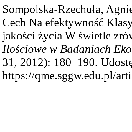
Sompolska-Rzechuła, Agni
Cech Na efektywność Klasyf
jakości życia W świetle z
Ilościowe w Badaniach Ek
31, 2012): 180–190. Udostę
https://qme.sggw.edu.pl/art