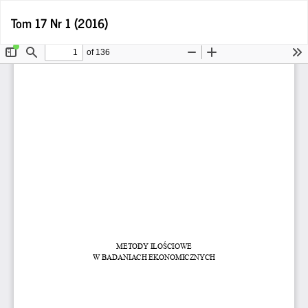
Wróć
Po
Tom 17 Nr 1 (2016)
Po
do
P
szczegółów
artykułu