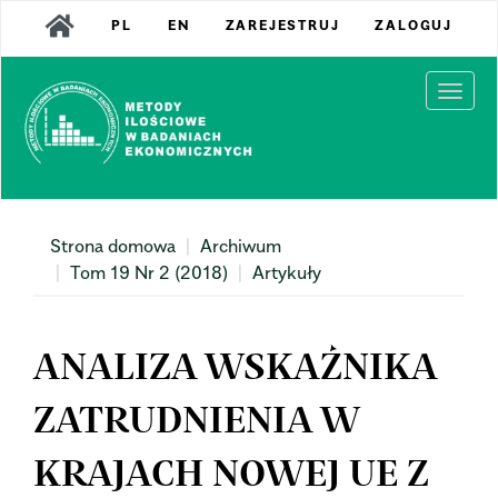
Main
PL
EN
ZAREJESTRUJ
ZALOGUJ
Navigation
Main
Content
Togg
Sidebar
navi
Strona domowa
Archiwum
Tom 19 Nr 2 (2018)
Artykuły
ANALIZA WSKAŹNIKA
ZATRUDNIENIA W
KRAJACH NOWEJ UE Z