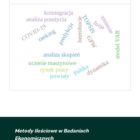
kointegracja
TOPSIS
zmienne
analiza przeżycia
bezrobocie
fuzja
predykcja
COVID-19
ranking
model VAR
GPW
analiza skupień
dynamika
uczenie maszynowe
Polska
rynek pracy
powiaty
Metody Ilościowe w Badaniach
Ekonomicznych