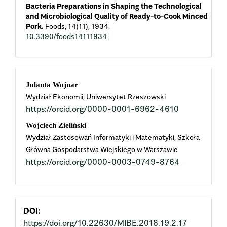
Bacteria Preparations in Shaping the Technological
and Microbiological Quality of Ready-to-Cook Minced
Pork.
Foods,
14
(11),
1934.
10.3390/foods14111934
Main
Jolanta Wojnar
Wydział Ekonomii, Uniwersytet Rzeszowski
Article
https://orcid.org/0000-0001-6962-4610
Content
Wojciech Zieliński
Wydział Zastosowań Informatyki i Matematyki, Szkoła
Główna Gospodarstwa Wiejskiego w Warszawie
https://orcid.org/0000-0003-0749-8764
DOI:
https://doi.org/10.22630/MIBE.2018.19.2.17