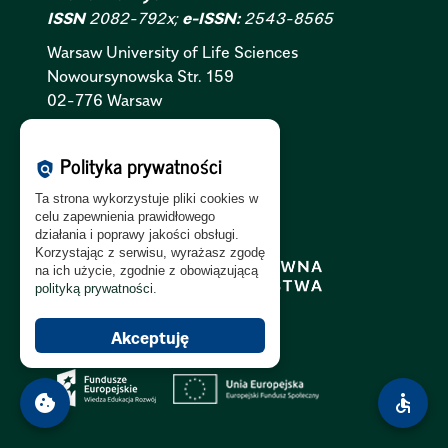
ISSN
2082-792x;
e-ISSN:
2543-8565
Warsaw University of Life Sciences
Nowoursynowska
Str.
159
02-776 Warsaw
Polityka Cookies:
PL
|
EN
Polityka prywatności
policy
Polityka Prywatności:
PL
|
EN
Ta strona wykorzystuje pliki cookies w
Polityka RODO:
PL
|
EN
celu zapewnienia prawidłowego
działania i poprawy jakości obsługi.
Korzystając z serwisu, wyrażasz zgodę
na ich użycie, zgodnie z obowiązującą
polityką prywatności
.
Akceptuję
cookie
accessible