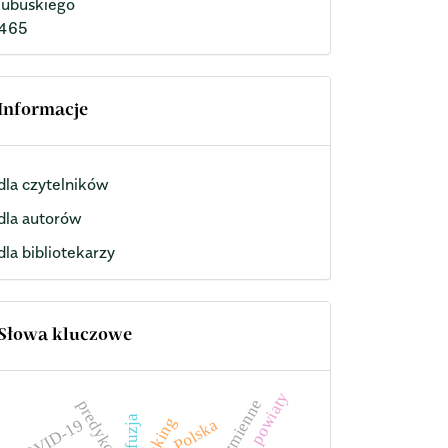
lubuskiego
465
Informacje
dla czytelników
dla autorów
dla bibliotekarzy
Słowa kluczowe
powiaty
zmienne
predykcja
fuzja
ranking
COVID-19
Polska