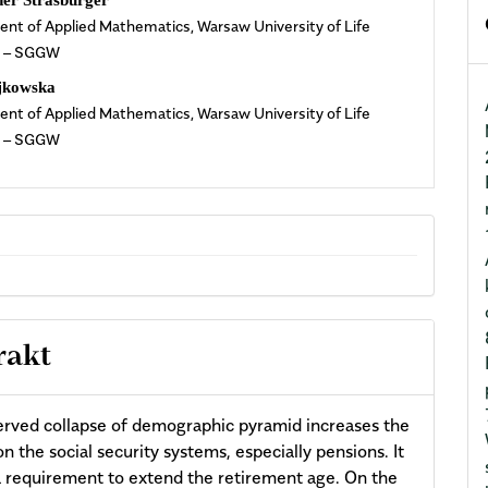
der Strasburger
nt of Applied Mathematics, Warsaw University of Life
cle
s – SGGW
ent
jkowska
nt of Applied Mathematics, Warsaw University of Life
s – SGGW
rakt
rved collapse of demographic pyramid increases the
on the social security systems, especially pensions. It
a requirement to extend the retirement age. On the