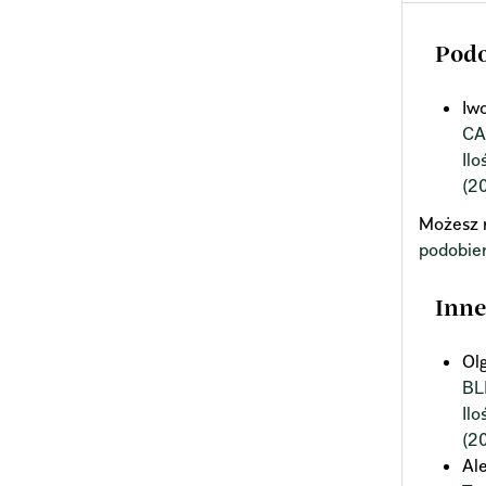
Podo
Iw
CA
Il
(2
Możesz 
podobie
Inne
Ol
BL
Il
(2
Al