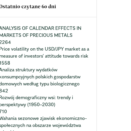
Ostatnio czytane 60 dni
ANALYSIS OF CALENDAR EFFECTS IN
MARKETS OF PRECIOUS METALS
2264
Price volatility on the USD/JPY market as a
measure of investors’ attitude towards risk
1558
Analiza struktury wydatków
konsumpcyjnych polskich gospodarstw
domowych według typu biologicznego
842
Rozwój demograficzny wsi: trendy i
perspektywy (1950–2030)
710
Wahania sezonowe zjawisk ekonomiczno-
społecznych na obszarze województwa