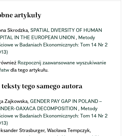
bne artykuły
ona Skrodzka,
SPATIAL DIVERSITY OF HUMAN
PITAL IN THE EUROPEAN UNION
,
Metody
ościowe w Badaniach Ekonomicznych: Tom 14 Nr 2
013)
również
Rozpocznij zaawansowane wyszukiwanie
ństw
dla tego artykułu.
 teksty tego samego autora
ga Zajkowska,
GENDER PAY GAP IN POLAND –
INDER-OAXACA DECOMPOSITION
,
Metody
ościowe w Badaniach Ekonomicznych: Tom 14 Nr 2
013)
eksander Strasburger, Wacława Tempczyk,