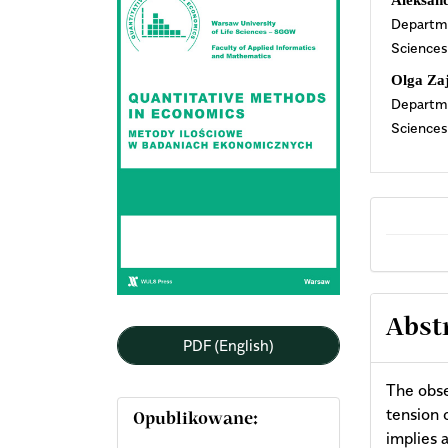
Aleksan
Departme
Sidebar
Arti
Science
Cont
Olga Za
Departme
Science
Abst
PDF (English)
The obse
tension 
Opublikowane:
implies 