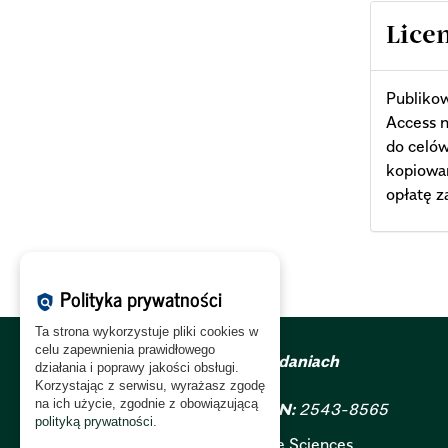
Lice
Publiko
Access n
do celó
kopiowa
opłatę z
Polityka prywatności
policy
Ta strona wykorzystuje pliki cookies w
celu zapewnienia prawidłowego
Metody Ilościowe w Badaniach
działania i poprawy jakości obsługi.
Ekonomicznych
Korzystając z serwisu, wyrażasz zgodę
na ich użycie, zgodnie z obowiązującą
ISSN
2082-792x;
e-ISSN:
2543-8565
polityką prywatności
.
Warsaw University of Life Sciences