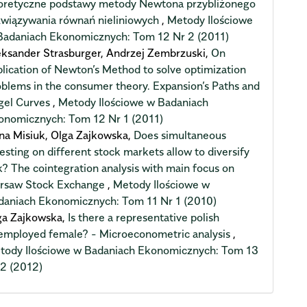
oretyczne podstawy metody Newtona przybliżonego
związywania równań nieliniowych
,
Metody Ilościowe
Badaniach Ekonomicznych: Tom 12 Nr 2 (2011)
eksander Strasburger, Andrzej Zembrzuski,
On
plication of Newton’s Method to solve optimization
oblems in the consumer theory. Expansion’s Paths and
gel Curves
,
Metody Ilościowe w Badaniach
onomicznych: Tom 12 Nr 1 (2011)
na Misiuk, Olga Zajkowska,
Does simultaneous
esting on different stock markets allow to diversify
k? The cointegration analysis with main focus on
rsaw Stock Exchange
,
Metody Ilościowe w
daniach Ekonomicznych: Tom 11 Nr 1 (2010)
ga Zajkowska,
Is there a representative polish
employed female? - Microeconometric analysis
,
tody Ilościowe w Badaniach Ekonomicznych: Tom 13
 2 (2012)