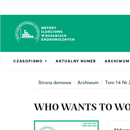
Main
Navigation
Main
Content
Sidebar
CZASOPISMO
AKTUALNY NUMER
ARCHIWUM
Strona domowa
Archiwum
Tom 14 Nr 
WHO WANTS TO WO
Article
Mai