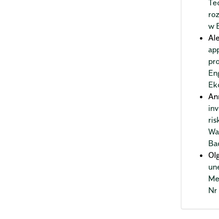
Te
ro
w 
Al
ap
pr
En
Ek
An
inv
ris
Wa
Ba
Ol
un
Me
Nr