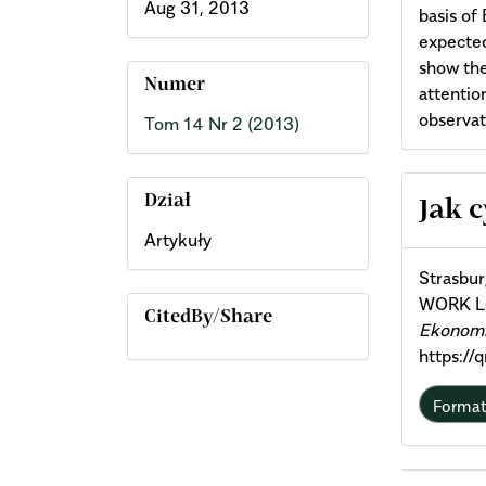
Aug 31, 2013
basis of
expected
show the
Numer
attentio
observat
Tom 14 Nr 2 (2013)
Arti
Dział
Jak 
Artykuły
Deta
Strasbu
WORK L
CitedBy/Share
Ekonomi
https://
Forma