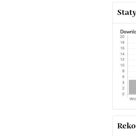
Stat
Downlo
Reko