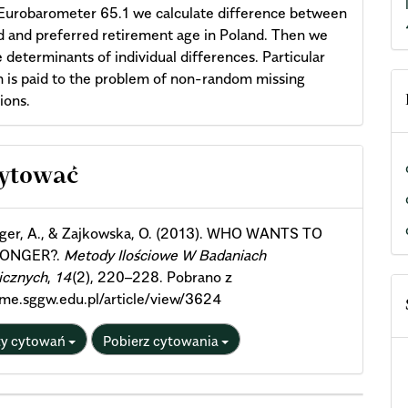
 Eurobarometer 65.1 we calculate difference between
 and preferred retirement age in Poland. Then we
 determinants of individual differences. Particular
n is paid to the problem of non-random missing
ions.
cle
cytować
ils
rger, A., & Zajkowska, O. (2013). WHO WANTS TO
ONGER?.
Metody Ilościowe W Badaniach
cznych
,
14
(2), 220–228. Pobrano z
qme.sggw.edu.pl/article/view/3624
ty cytowań
Pobierz cytowania