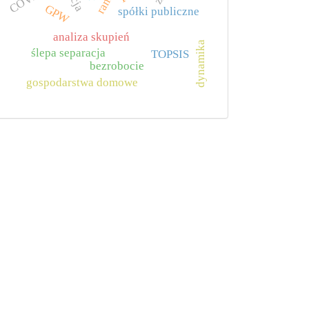
GPW
spółki publiczne
analiza skupień
dynamika
ślepa separacja
TOPSIS
bezrobocie
gospodarstwa domowe