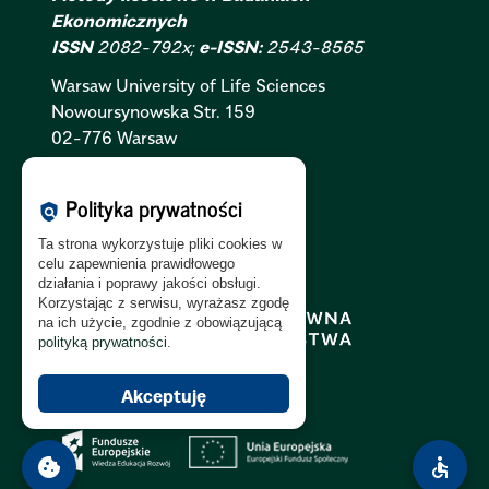
Ekonomicznych
ISSN
2082-792x;
e-ISSN:
2543-8565
Warsaw University of Life Sciences
Nowoursynowska
Str.
159
02-776 Warsaw
Polityka Cookies:
PL
|
EN
Polityka prywatności
policy
Polityka Prywatności:
PL
|
EN
Ta strona wykorzystuje pliki cookies w
Polityka RODO:
PL
|
EN
celu zapewnienia prawidłowego
działania i poprawy jakości obsługi.
Korzystając z serwisu, wyrażasz zgodę
na ich użycie, zgodnie z obowiązującą
polityką prywatności
.
Akceptuję
cookie
accessible