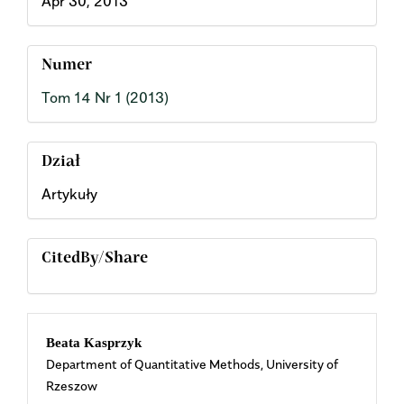
Apr 30, 2013
Numer
Tom 14 Nr 1 (2013)
Dział
Artykuły
CitedBy/Share
Main
Beata Kasprzyk
Department of Quantitative Methods, University of
Article
Rzeszow