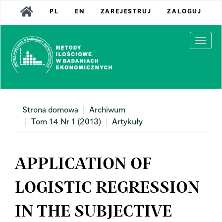
Main
PL
EN
ZAREJESTRUJ
ZALOGUJ
Navigation
Main
Content
Togg
Sidebar
navi
Strona domowa
Archiwum
Tom 14 Nr 1 (2013)
Artykuły
APPLICATION OF
LOGISTIC REGRESSION
IN THE SUBJECTIVE