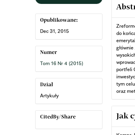
Abst
Opublikowane:
Zreform
Dec 31, 2015
do końca
emerytal
głównie 
Numer
wysokich
wprowadz
Tom 16 Nr 4 (2015)
portfeli
inwesty
tym celu
Dział
oraz me
Artykuły
Arti
Jak 
CitedBy/Share
Deta