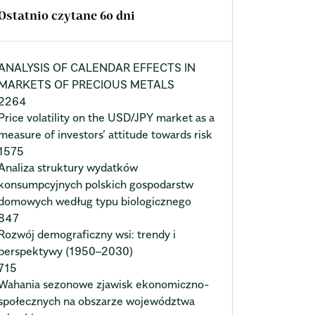
Ostatnio czytane 60 dni
ANALYSIS OF CALENDAR EFFECTS IN
MARKETS OF PRECIOUS METALS
2264
Price volatility on the USD/JPY market as a
measure of investors’ attitude towards risk
1575
Analiza struktury wydatków
konsumpcyjnych polskich gospodarstw
domowych według typu biologicznego
847
Rozwój demograficzny wsi: trendy i
perspektywy (1950–2030)
715
Wahania sezonowe zjawisk ekonomiczno-
społecznych na obszarze województwa