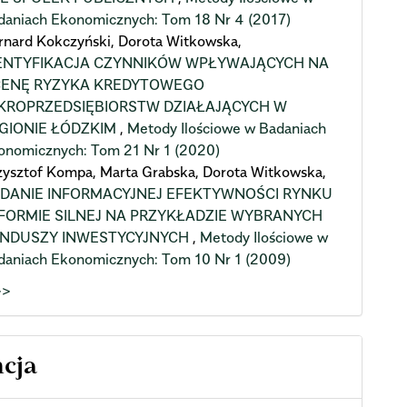
daniach Ekonomicznych: Tom 18 Nr 4 (2017)
rnard Kokczyński, Dorota Witkowska,
ENTYFIKACJA CZYNNIKÓW WPŁYWAJĄCYCH NA
ENĘ RYZYKA KREDYTOWEGO
KROPRZEDSIĘBIORSTW DZIAŁAJĄCYCH W
GIONIE ŁÓDZKIM
,
Metody Ilościowe w Badaniach
onomicznych: Tom 21 Nr 1 (2020)
zysztof Kompa, Marta Grabska, Dorota Witkowska,
DANIE INFORMACYJNEJ EFEKTYWNOŚCI RYNKU
FORMIE SILNEJ NA PRZYKŁADZIE WYBRANYCH
NDUSZY INWESTYCYJNYCH
,
Metody Ilościowe w
daniach Ekonomicznych: Tom 10 Nr 1 (2009)
>>
ncja