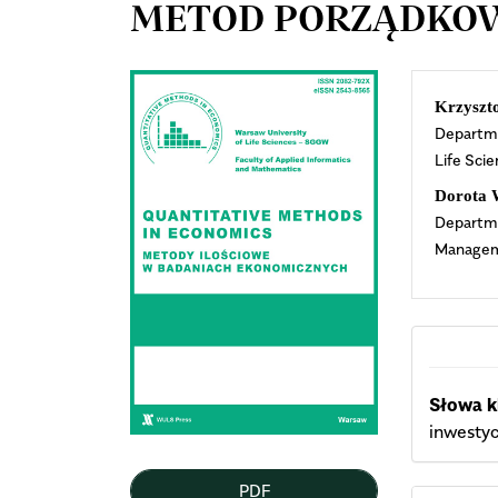
METOD PORZĄDKOW
Article
Mai
Krzyszt
Departme
Sidebar
Arti
Life Sci
Cont
Dorota 
Departme
Manageme
Słowa k
inwestyc
PDF