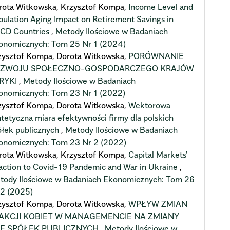
rota Witkowska, Krzysztof Kompa,
Income Level and
pulation Aging Impact on Retirement Savings in
CD Countries
,
Metody Ilościowe w Badaniach
onomicznych: Tom 25 Nr 1 (2024)
zysztof Kompa, Dorota Witkowska,
PORÓWNANIE
ZWOJU SPOŁECZNO-GOSPODARCZEGO KRAJÓW
RYKI
,
Metody Ilościowe w Badaniach
onomicznych: Tom 23 Nr 1 (2022)
zysztof Kompa, Dorota Witkowska,
Wektorowa
ntetyczna miara efektywności firmy dla polskich
ółek publicznych
,
Metody Ilościowe w Badaniach
onomicznych: Tom 23 Nr 2 (2022)
rota Witkowska, Krzysztof Kompa,
Capital Markets'
action to Covid-19 Pandemic and War in Ukraine
,
tody Ilościowe w Badaniach Ekonomicznych: Tom 26
 2 (2025)
zysztof Kompa, Dorota Witkowska,
WPŁYW ZMIAN
AKCJI KOBIET W MANAGEMENCIE NA ZMIANY
E SPÓŁEK PUBLICZNYCH
,
Metody Ilościowe w