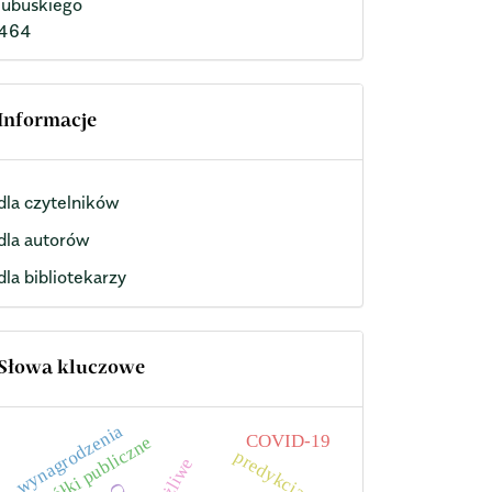
lubuskiego
464
Informacje
dla czytelników
dla autorów
dla bibliotekarzy
Słowa kluczowe
wynagrodzenia
COVID-19
spółki publiczne
predykcja