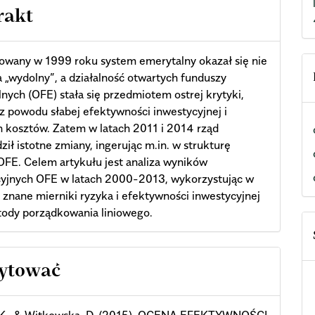
rakt
owany w 1999 roku system emerytalny okazał się nie
 „wydolny”, a działalność otwartych funduszy
nych (OFE) stała się przedmiotem ostrej krytyki,
z powodu słabej efektywności inwestycyjnej i
 kosztów. Zatem w latach 2011 i 2014 rząd
ił istotne zmiany, ingerując m.in. w strukturę
 OFE. Celem artykułu jest analiza wyników
cyjnych OFE w latach 2000-2013, wykorzystując w
 znane mierniki ryzyka i efektywności inwestycyjnej
tody porządkowania liniowego.
cle
cytować
ils