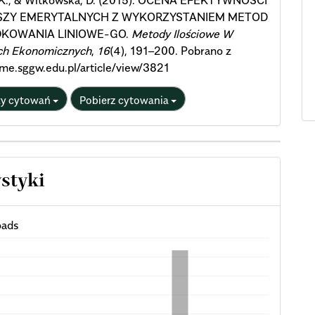
K., & Witkowska, D. (2015). OCENA EFEKTYWNOŚCI
ZY EMERYTALNYCH Z WYKORZYSTANIEM METOD
KOWANIA LINIOWE-GO.
Metody Ilościowe W
ch Ekonomicznych
,
16
(4), 191–200. Pobrano z
qme.sggw.edu.pl/article/view/3821
ty cytowań
Pobierz cytowania
ystyki
ads