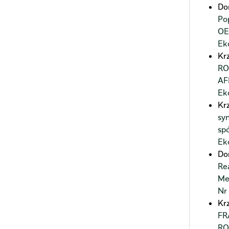
Do
Po
OE
Ek
Kr
RO
AF
Ek
Kr
sy
sp
Ek
Do
Re
Me
Nr
Kr
FR
RO