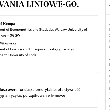
ANIA LINIOWE-GO.
n
of Kompa
nt of Econometrics and Statistics Warsaw University of
cle
ences – SGGW
ent
Witkowska
nt of Finance and Enterprise Strategy, Faculty of
nt, University of Lodz
luczowe :
fundusze emerytalne; efektywność
yjna; ryzyko; porządkowanie li-niowe