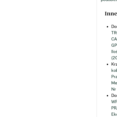
Inne
Do
TR
CA
GP
Il
(2
Kr
ko
Pr
Me
Nr
Do
WP
P
Ek