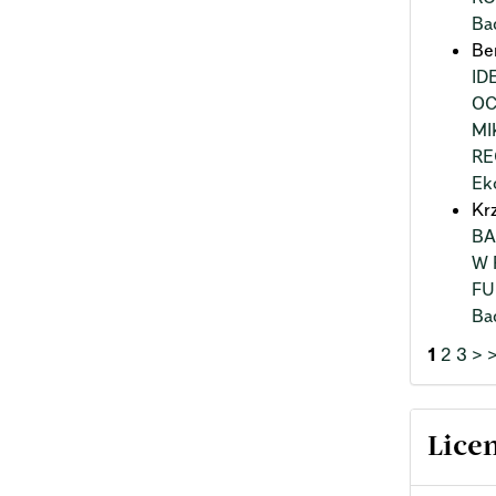
Ba
Be
ID
OC
MI
RE
Ek
Kr
BA
W 
FU
Ba
1
2
3
>
Lice