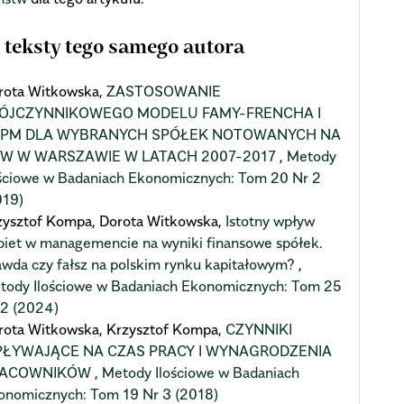
 teksty tego samego autora
rota Witkowska,
ZASTOSOWANIE
ÓJCZYNNIKOWEGO MODELU FAMY-FRENCHA I
PM DLA WYBRANYCH SPÓŁEK NOTOWANYCH NA
W W WARSZAWIE W LATACH 2007-2017
,
Metody
ościowe w Badaniach Ekonomicznych: Tom 20 Nr 2
019)
zysztof Kompa, Dorota Witkowska,
Istotny wpływ
biet w managemencie na wyniki finansowe spółek.
awda czy fałsz na polskim rynku kapitałowym?
,
tody Ilościowe w Badaniach Ekonomicznych: Tom 25
 2 (2024)
rota Witkowska, Krzysztof Kompa,
CZYNNIKI
ŁYWAJĄCE NA CZAS PRACY I WYNAGRODZENIA
RACOWNIKÓW
,
Metody Ilościowe w Badaniach
onomicznych: Tom 19 Nr 3 (2018)