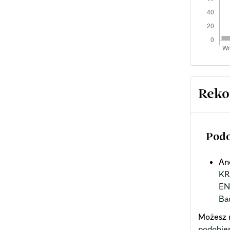
Reko
Podo
An
KR
EN
Ba
Możesz 
podobie