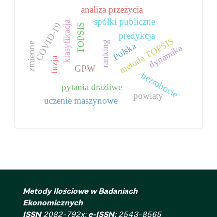
analiza przeżycia
spółki publiczne
klasyfikacja
COVID-19
TOPSIS
predykcja
metoda TOPSIS
ranking
zmienne
Polska
dynamika
fuzja
GPW
bezrobocie
pytania drażliwe
powiaty
uczenie maszynowe
Metody Ilościowe w Badaniach
Ekonomicznych
ISSN
2082-792x;
e-ISSN:
2543-8565