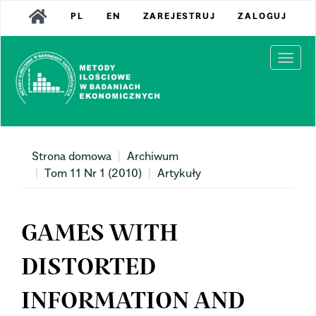
Main
PL
EN
ZAREJESTRUJ
ZALOGUJ
Navigation
Main
Content
Togg
Sidebar
navi
Strona domowa
Archiwum
Tom 11 Nr 1 (2010)
Artykuły
GAMES WITH
DISTORTED
INFORMATION AND