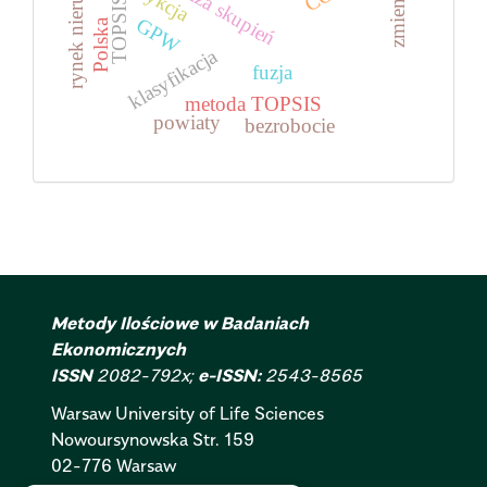
rynek nieruchomości
analiza skupień
zmienne
TOPSIS
GPW
Polska
klasyfikacja
fuzja
metoda TOPSIS
powiaty
bezrobocie
Metody Ilościowe w Badaniach
Ekonomicznych
ISSN
2082-792x;
e-ISSN:
2543-8565
Warsaw University of Life Sciences
Nowoursynowska
Str.
159
02-776 Warsaw