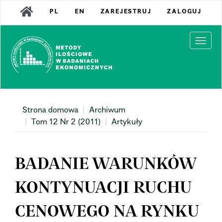
Main
PL
EN
ZAREJESTRUJ
ZALOGUJ
Navigation
Main
Content
Togg
Sidebar
navi
Strona domowa
Archiwum
Tom 12 Nr 2 (2011)
Artykuły
BADANIE WARUNKÓW
KONTYNUACJI RUCHU
CENOWEGO NA RYNKU