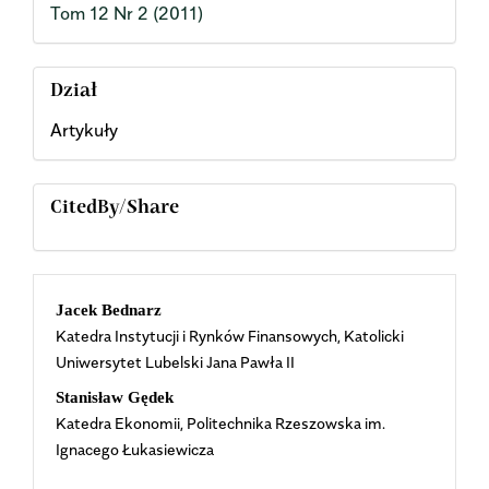
Tom 12 Nr 2 (2011)
Dział
Artykuły
CitedBy/Share
Main
Jacek Bednarz
Katedra Instytucji i Rynków Finansowych, Katolicki
Article
Uniwersytet Lubelski Jana Pawła II
Content
Stanisław Gędek
Katedra Ekonomii, Politechnika Rzeszowska im.
Ignacego Łukasiewicza