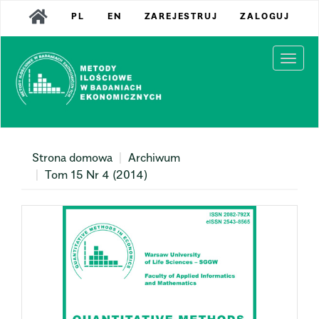
Main
PL
EN
ZAREJESTRUJ
ZALOGUJ
Navigation
Main
Content
Togg
Sidebar
navi
Strona domowa
Archiwum
Tom 15 Nr 4 (2014)