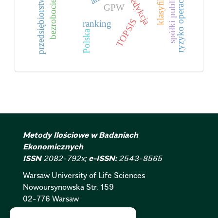
klasyfikacja
spółki publiczne
ryzyko operacyjne
predykcja
przedsiębiorstwo
bezrobocie
GPW
TOPSIS
ranking
Polska
Metody Ilościowe w Badaniach
Ekonomicznych
ISSN
2082-792x;
e-ISSN:
2543-8565
Warsaw University of Life Sciences
Nowoursynowska
Str.
159
02-776 Warsaw
Polityka Cookies:
PL
|
EN