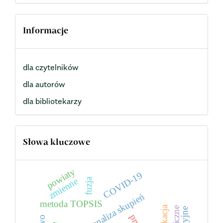
Informacje
dla czytelników
dla autorów
dla bibliotekarzy
Słowa kluczowe
powiaty
COVID-19
zmienne
fuzja
analiza skupień
metoda TOPSIS