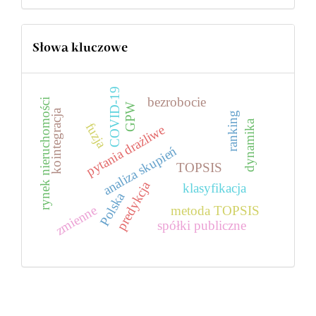
Słowa kluczowe
COVID-19
bezrobocie
rynek nieruchomości
GPW
kointegracja
ranking
dynamika
fuzja
pytania drażliwe
analiza skupień
TOPSIS
predykcja
klasyfikacja
Polska
zmienne
metoda TOPSIS
spółki publiczne