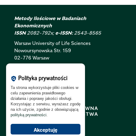
Metody Ilościowe w Badaniach
Ekonomicznych
ISSN
2082-792x;
e-ISSN:
2543-8565
Warsaw University of Life Sciences
Nowoursynowska
Str.
159
02-776 Warsaw
Polityka Cookies:
PL
|
EN
Polityka prywatności
policy
Polityka Prywatności:
PL
|
EN
Ta strona wykorzystuje pliki cookies w
Polityka RODO:
PL
|
EN
celu zapewnienia prawidłowego
działania i poprawy jakości obsługi.
Korzystając z serwisu, wyrażasz zgodę
na ich użycie, zgodnie z obowiązującą
polityką prywatności
.
Akceptuję