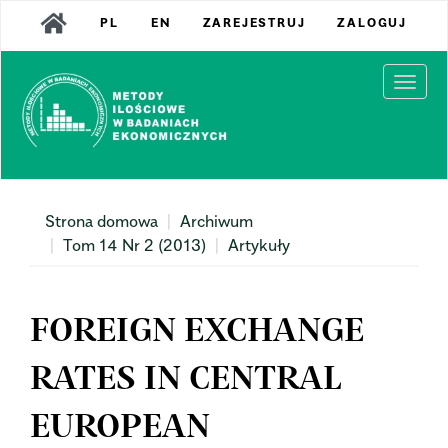
Main
PL
EN
ZAREJESTRUJ
ZALOGUJ
Navigation
Main
Content
Togg
Sidebar
navi
Strona domowa
Archiwum
Tom 14 Nr 2 (2013)
Artykuły
FOREIGN EXCHANGE
RATES IN CENTRAL
EUROPEAN