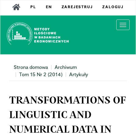
Main
PL
EN
ZAREJESTRUJ
ZALOGUJ
Navigation
Main
Content
Togg
Sidebar
navi
Strona domowa
Archiwum
Tom 15 Nr 2 (2014)
Artykuły
TRANSFORMATIONS OF
LINGUISTIC AND
NUMERICAL DATA IN