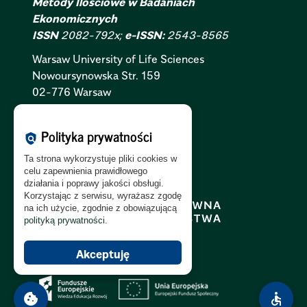
Metody Ilościowe w Badaniach
Ekonomicznych
ISSN
2082-792x;
e-ISSN:
2543-8565
Warsaw University of Life Sciences
Nowoursynowska
Str.
159
02-776 Warsaw
Polityka Cookies:
PL
|
EN
Polityka prywatności
policy
Polityka Prywatności:
PL
|
EN
Ta strona wykorzystuje pliki cookies w
Polityka RODO:
PL
|
EN
celu zapewnienia prawidłowego
działania i poprawy jakości obsługi.
Korzystając z serwisu, wyrażasz zgodę
na ich użycie, zgodnie z obowiązującą
polityką prywatności
.
Akceptuję
cookie
accessible