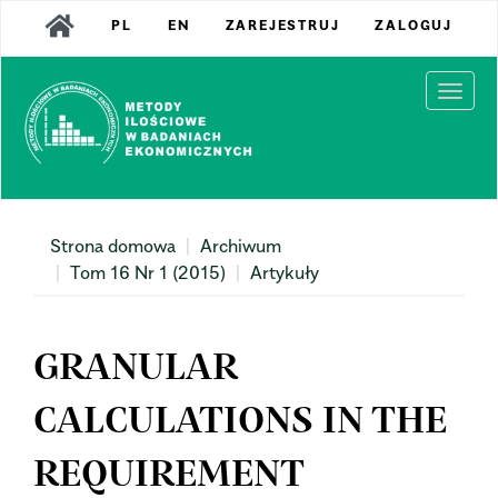
Main
PL
EN
ZAREJESTRUJ
ZALOGUJ
Navigation
Main
Content
Togg
Sidebar
navi
Strona domowa
Archiwum
Tom 16 Nr 1 (2015)
Artykuły
GRANULAR
CALCULATIONS IN THE
REQUIREMENT