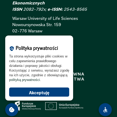
Ekonomicznych
ISSN
2082-792x;
e-ISSN:
2543-8565
Warsaw University of Life Sciences
Nowoursynowska
Str.
159
02-776 Warsaw
Polityka Cookies:
PL
|
EN
Polityka prywatności
policy
Polityka Prywatności:
PL
|
EN
Ta strona wykorzystuje pliki cookies w
Polityka RODO:
PL
|
EN
celu zapewnienia prawidłowego
działania i poprawy jakości obsługi.
Korzystając z serwisu, wyrażasz zgodę
na ich użycie, zgodnie z obowiązującą
polityką prywatności
.
Akceptuję
cookie
accessible