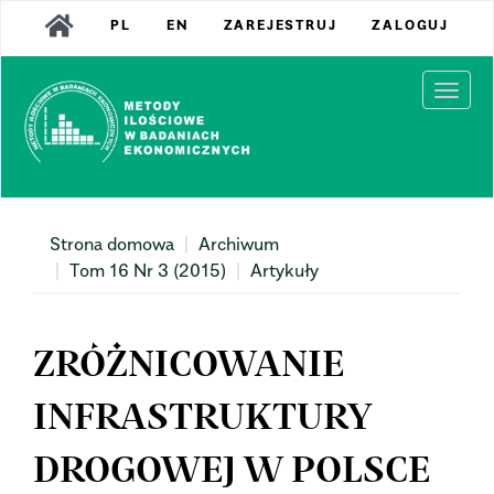
Main
PL
EN
ZAREJESTRUJ
ZALOGUJ
Navigation
Main
Content
Togg
Sidebar
navi
Strona domowa
Archiwum
Tom 16 Nr 3 (2015)
Artykuły
ZRÓŻNICOWANIE
INFRASTRUKTURY
DROGOWEJ W POLSCE