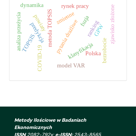
dynamika
rynek pracy
zjawisko złożone
metoda TOPSIS
zmienne
analiza przeżycia
powiaty
fuzja
pytania drażliwe
ranking
predykcja
GPW
TOPSIS
bezrobocie
klasyfikacja
COVID-19
Polska
model VAR
Metody Ilościowe w Badaniach
Ekonomicznych
ISSN
2082-792x;
e-ISSN:
2543-8565