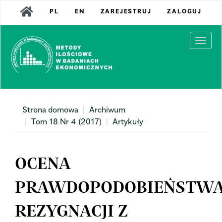
Main
PL
EN
ZAREJESTRUJ
ZALOGUJ
Navigation
Main
Content
Togg
Sidebar
navi
Strona domowa
Archiwum
Tom 18 Nr 4 (2017)
Artykuły
OCENA
PRAWDOPODOBIEŃSTW
REZYGNACJI Z