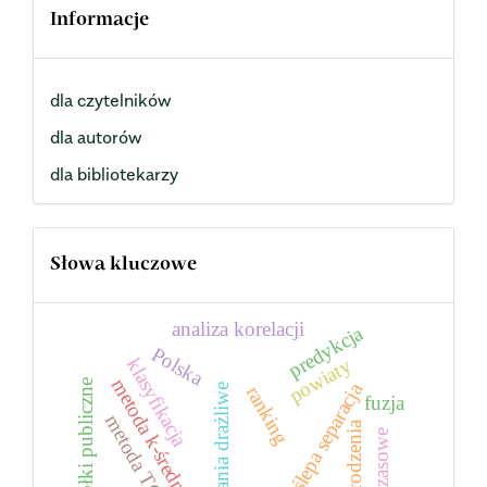
Informacje
dla czytelników
dla autorów
dla bibliotekarzy
Słowa kluczowe
analiza korelacji
predykcja
Polska
powiaty
klasyfikacja
metoda k-średnich
spółki publiczne
ślepa separacja
ranking
pytania drażliwe
fuzja
metoda TOPSIS
wynagrodzenia