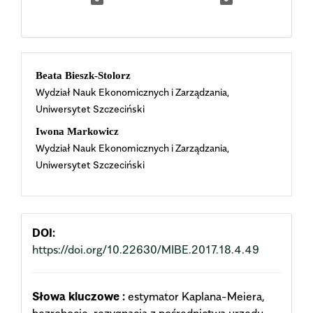
Main
Beata Bieszk-Stolorz
Wydział Nauk Ekonomicznych i Zarządzania,
Article
Uniwersytet Szczeciński
Content
Iwona Markowicz
Wydział Nauk Ekonomicznych i Zarządzania,
Uniwersytet Szczeciński
DOI:
https://doi.org/10.22630/MIBE.2017.18.4.49
Słowa kluczowe :
estymator Kaplana-Meiera,
bezrobocie, rezygnacja z pośrednictwa urzędu