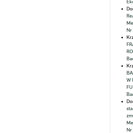
Ek
Do
Re
Me
Nr
Kr
FR
RO
Ba
Kr
BA
W 
FU
Ba
Do
st
zm
Me
Nr