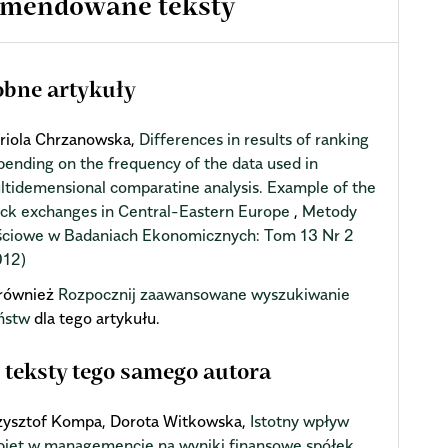
mendowane teksty
bne artykuły
riola Chrzanowska,
Differences in results of ranking
pending on the frequency of the data used in
ltidemensional comparatine analysis. Example of the
ock exchanges in Central-Eastern Europe
,
Metody
ościowe w Badaniach Ekonomicznych: Tom 13 Nr 2
012)
również
Rozpocznij zaawansowane wyszukiwanie
ństw
dla tego artykułu.
 teksty tego samego autora
zysztof Kompa, Dorota Witkowska,
Istotny wpływ
biet w managemencie na wyniki finansowe spółek.