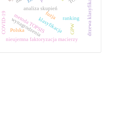
drzewa klasyfikacyjne
analiza skupień
fuzja
COVID-19
metoda TOPSIS
ranking
klasyfikacja
wynagrodzenia
GPW
Polska
nieujemna faktoryzacja macierzy