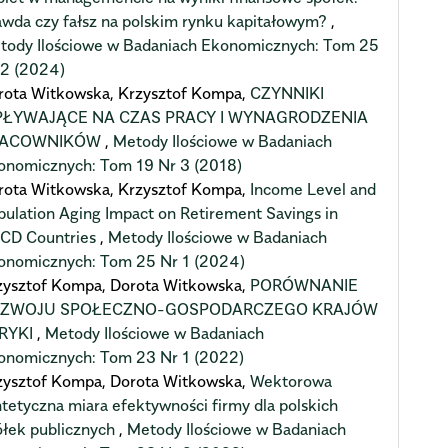
awda czy fałsz na polskim rynku kapitałowym?
,
tody Ilościowe w Badaniach Ekonomicznych: Tom 25
 2 (2024)
rota Witkowska, Krzysztof Kompa,
CZYNNIKI
ŁYWAJĄCE NA CZAS PRACY I WYNAGRODZENIA
RACOWNIKÓW
,
Metody Ilościowe w Badaniach
onomicznych: Tom 19 Nr 3 (2018)
rota Witkowska, Krzysztof Kompa,
Income Level and
pulation Aging Impact on Retirement Savings in
CD Countries
,
Metody Ilościowe w Badaniach
onomicznych: Tom 25 Nr 1 (2024)
zysztof Kompa, Dorota Witkowska,
PORÓWNANIE
ZWOJU SPOŁECZNO-GOSPODARCZEGO KRAJÓW
RYKI
,
Metody Ilościowe w Badaniach
onomicznych: Tom 23 Nr 1 (2022)
zysztof Kompa, Dorota Witkowska,
Wektorowa
ntetyczna miara efektywności firmy dla polskich
ółek publicznych
,
Metody Ilościowe w Badaniach