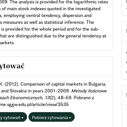
9. The analysis is provided for the logarithmic rates
n of main stock indexes quoted in the investigated
s, employing central tendency, dispersion and
 measures as well as statistical inference. The
 is provided for the whole period and for the sub-
that are distinguished due to the general tendency at
markets.
cle
cytować
ils
. (2012). Comparison of capital markets in Bulgaria,
 and Slovakia in years 2001-2009.
Metody Ilościowe
iach Ekonomicznych
,
13
(2), 48–59. Pobrano z
qme.sggw.edu.pl/article/view/3535
ty cytowań
Pobierz cytowania