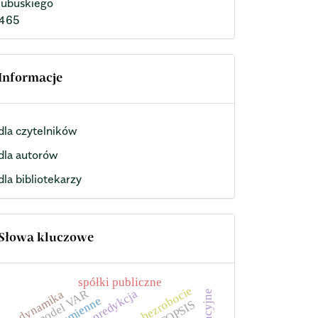
lubuskiego
465
Informacje
dla czytelników
dla autorów
dla bibliotekarzy
Słowa kluczowe
spółki publiczne
bezrobocie
predykcja
model VAR
dynamika
zmienne
TOPSIS