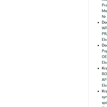
Pr
Me
Nr
Do
WP
P
Ek
Do
Po
OE
Ek
Kr
RO
AF
Ek
Kr
sy
sp