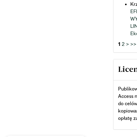
Kr
EF
WY
LI
Ek
1
2
>
>>
Lice
Publiko
Access n
do celó
kopiowa
opłatę z