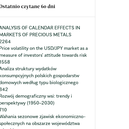
Ostatnio czytane 60 dni
ANALYSIS OF CALENDAR EFFECTS IN
MARKETS OF PRECIOUS METALS
2264
Price volatility on the USD/JPY market as a
measure of investors’ attitude towards risk
1558
Analiza struktury wydatków
konsumpcyjnych polskich gospodarstw
domowych według typu biologicznego
842
Rozwój demograficzny wsi: trendy i
perspektywy (1950–2030)
710
Wahania sezonowe zjawisk ekonomiczno-
społecznych na obszarze województwa