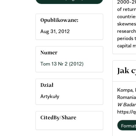
2000-200
of retur
countrie
Opublikowane:
skewness
research
Aug 31, 2012
periods 
capital 
Numer
Tom 13 Nr 2 (2012)
Arti
Jak 
Deta
Dział
Kompa, K
Artykuły
Romania
W Badan
https://
CitedBy/Share
Forma