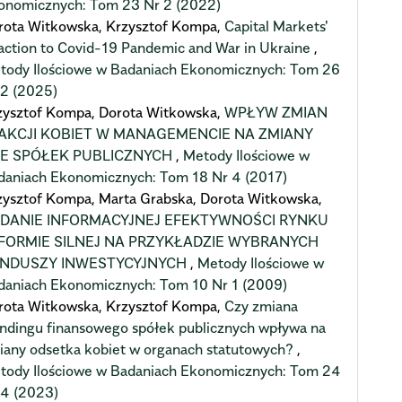
onomicznych: Tom 23 Nr 2 (2022)
rota Witkowska, Krzysztof Kompa,
Capital Markets'
action to Covid-19 Pandemic and War in Ukraine
,
tody Ilościowe w Badaniach Ekonomicznych: Tom 26
 2 (2025)
zysztof Kompa, Dorota Witkowska,
WPŁYW ZMIAN
AKCJI KOBIET W MANAGEMENCIE NA ZMIANY
E SPÓŁEK PUBLICZNYCH
,
Metody Ilościowe w
daniach Ekonomicznych: Tom 18 Nr 4 (2017)
zysztof Kompa, Marta Grabska, Dorota Witkowska,
DANIE INFORMACYJNEJ EFEKTYWNOŚCI RYNKU
FORMIE SILNEJ NA PRZYKŁADZIE WYBRANYCH
NDUSZY INWESTYCYJNYCH
,
Metody Ilościowe w
daniach Ekonomicznych: Tom 10 Nr 1 (2009)
rota Witkowska, Krzysztof Kompa,
Czy zmiana
andingu finansowego spółek publicznych wpływa na
iany odsetka kobiet w organach statutowych?
,
tody Ilościowe w Badaniach Ekonomicznych: Tom 24
 4 (2023)