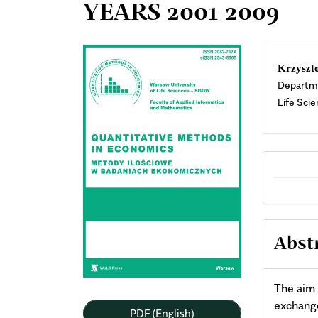
YEARS 2001-2009
Article
Mai
Krzyszt
Departme
Sidebar
Arti
Life Sci
Cont
Abst
The aim 
exchange
PDF (English)