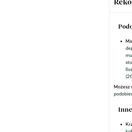
Reko
Podo
Ma
de
mu
st
Il
(2
Możesz 
podobie
Inne
Kr
ko