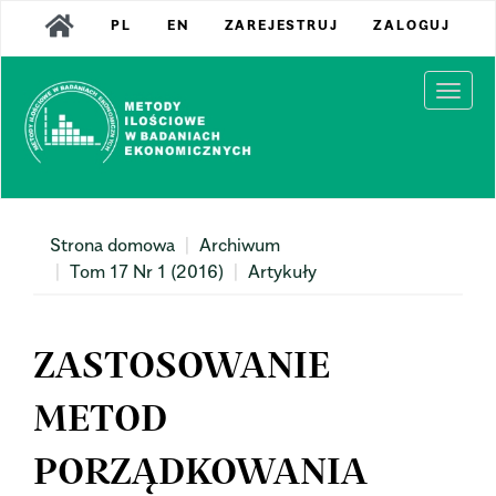
Main
PL
EN
ZAREJESTRUJ
ZALOGUJ
Navigation
Main
Content
Togg
Sidebar
navi
Strona domowa
Archiwum
Tom 17 Nr 1 (2016)
Artykuły
ZASTOSOWANIE
METOD
PORZĄDKOWANIA