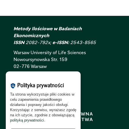
Metody Ilościowe w Badaniach
Ekonomicznych
ISSN
2082-792x;
e-ISSN:
2543-8565
Warsaw University of Life Sciences
Nowoursynowska
Str.
159
02-776 Warsaw
Polityka Cookies:
PL
|
EN
Polityka prywatności
policy
Polityka Prywatności:
PL
|
EN
Ta strona wykorzystuje pliki cookies w
Polityka RODO:
PL
|
EN
celu zapewnienia prawidłowego
działania i poprawy jakości obsługi.
Korzystając z serwisu, wyrażasz zgodę
na ich użycie, zgodnie z obowiązującą
polityką prywatności
.