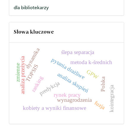
dla bibliotekarzy
Słowa kluczowe
dynamika
ślepa separacja
analiza przeżycia
pytania drażliwe
metoda k-średnich
zmienne
TOPSIS
GPW
analiza skupień
ranking
Polska
predykcja
kointegracja
rynek pracy
wynagrodzenia
fuzja
kobiety a wyniki finansowe