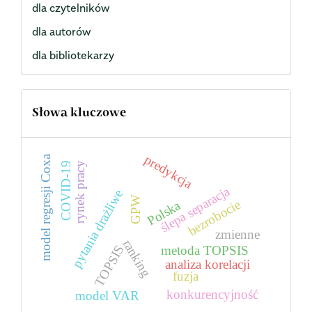
dla czytelników
dla autorów
dla bibliotekarzy
Słowa kluczowe
predykcja
model regresji Coxa
COVID-19
rynek pracy
ślepa separacja
pytania drażliwe
GPW
bezrobocie
Polska
zmienne
ranking
TOPSIS
metoda TOPSIS
analiza korelacji
fuzja
konkurencyjność
model VAR