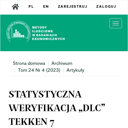
Main
PL
EN
ZAREJESTRUJ
ZALOGUJ
Navigation
Main
Content
Togg
Sidebar
navi
Strona domowa
Archiwum
Tom 24 Nr 4 (2023)
Artykuły
STATYSTYCZNA
WERYFIKACJA „DLC”
TEKKEN 7