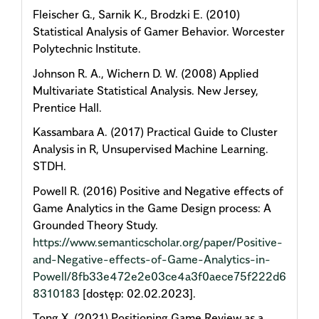
Fleischer G., Sarnik K., Brodzki E. (2010)
Statistical Analysis of Gamer Behavior. Worcester
Polytechnic Institute.
Johnson R. A., Wichern D. W. (2008) Applied
Multivariate Statistical Analysis. New Jersey,
Prentice Hall.
Kassambara A. (2017) Practical Guide to Cluster
Analysis in R, Unsupervised Machine Learning.
STDH.
Powell R. (2016) Positive and Negative effects of
Game Analytics in the Game Design process: A
Grounded Theory Study.
https://www.semanticscholar.org/paper/Positive-
and-Negative-effects-of-Game-Analytics-in-
Powell/8fb33e472e2e03ce4a3f0aece75f222d6
8310183
[dostęp: 02.02.2023].
Tong X. (2021) Positioning Game Review as a