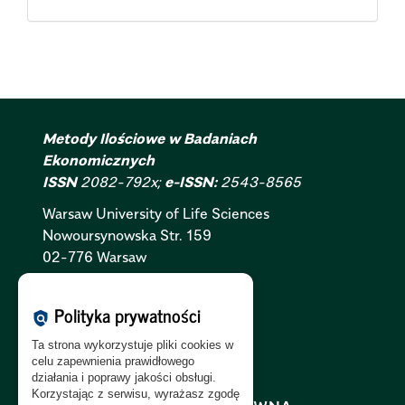
Metody Ilościowe w Badaniach
Ekonomicznych
ISSN
2082-792x;
e-ISSN:
2543-8565
Warsaw University of Life Sciences
Nowoursynowska
Str.
159
02-776 Warsaw
Polityka Cookies:
PL
|
EN
Polityka prywatności
policy
Polityka Prywatności:
PL
|
EN
Ta strona wykorzystuje pliki cookies w
Polityka RODO:
PL
|
EN
celu zapewnienia prawidłowego
działania i poprawy jakości obsługi.
Korzystając z serwisu, wyrażasz zgodę