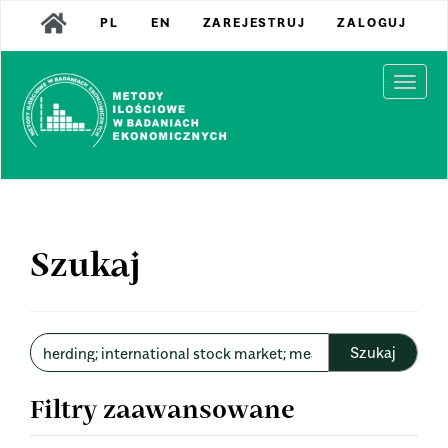
Main
PL
EN
ZAREJESTRUJ
ZALOGUJ
Navigation
Main
Content
Togg
Sidebar
navi
Szukaj
Wyszukaj
w
artykułach
Filtry zaawansowane