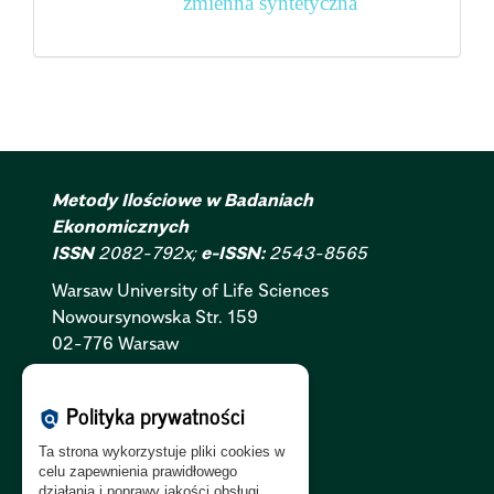
zmienna syntetyczna
Metody Ilościowe w Badaniach
Ekonomicznych
ISSN
2082-792x;
e-ISSN:
2543-8565
Warsaw University of Life Sciences
Nowoursynowska
Str.
159
02-776 Warsaw
Polityka Cookies:
PL
|
EN
Polityka prywatności
policy
Polityka Prywatności:
PL
|
EN
Ta strona wykorzystuje pliki cookies w
Polityka RODO:
PL
|
EN
celu zapewnienia prawidłowego
działania i poprawy jakości obsługi.