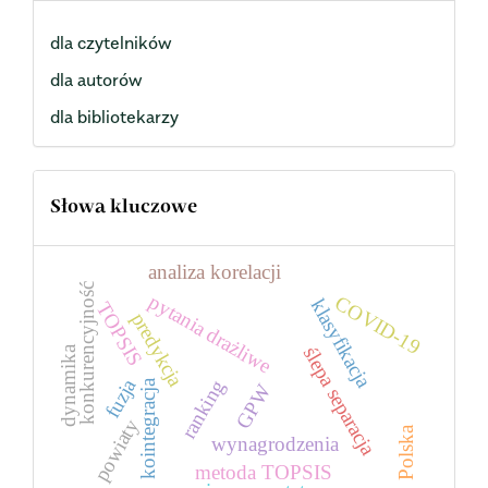
dla czytelników
dla autorów
dla bibliotekarzy
Słowa kluczowe
analiza korelacji
konkurencyjność
pytania drażliwe
COVID-19
klasyfikacja
TOPSIS
predykcja
dynamika
ślepa separacja
fuzja
ranking
kointegracja
GPW
powiaty
Polska
wynagrodzenia
metoda TOPSIS