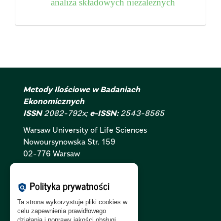
analiza składowych niezależnych
Metody Ilościowe w Badaniach
Ekonomicznych
ISSN
2082-792x;
e-ISSN:
2543-8565
Warsaw University of Life Sciences
Nowoursynowska
Str.
159
02-776 Warsaw
Polityka Cookies:
PL
|
EN
Polityka prywatności
policy
Polityka Prywatności:
PL
|
EN
Ta strona wykorzystuje pliki cookies w
Polityka RODO:
PL
|
EN
celu zapewnienia prawidłowego
działania i poprawy jakości obsługi.