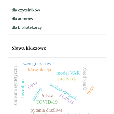
dla czytelników
dla autorów
dla bibliotekarzy
Słowa kluczowe
szeregi czasowe
zmienna syntetyczna
klasyfikacja
rynek pracy
model VAR
predykcja
bezrobocie
GPW
analiza skupień
fuzja
ranking
TOPSIS
Polska
COVID-19
pytania drażliwe