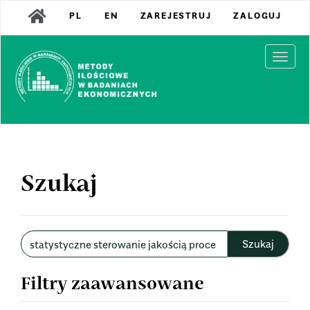
Main
PL
EN
ZAREJESTRUJ
ZALOGUJ
Navigation
Main
Content
Togg
Sidebar
navi
Szukaj
Wyszukaj
w
artykułach
Filtry zaawansowane