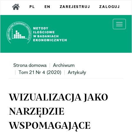
Main
PL
EN
ZAREJESTRUJ
ZALOGUJ
Navigation
Main
Content
Togg
Sidebar
navi
Strona domowa
Archiwum
Tom 21 Nr 4 (2020)
Artykuły
WIZUALIZACJA JAKO
NARZĘDZIE
WSPOMAGAJĄCE