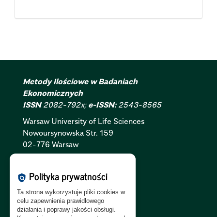
Metody Ilościowe w Badaniach
Ekonomicznych
ISSN
2082-792x;
e-ISSN:
2543-8565
Warsaw University of Life Sciences
Nowoursynowska
Str.
159
02-776 Warsaw
Polityka Cookies:
PL
|
EN
Polityka prywatności
policy
Polityka Prywatności:
PL
|
EN
Ta strona wykorzystuje pliki cookies w
Polityka RODO:
PL
|
EN
celu zapewnienia prawidłowego
działania i poprawy jakości obsługi.