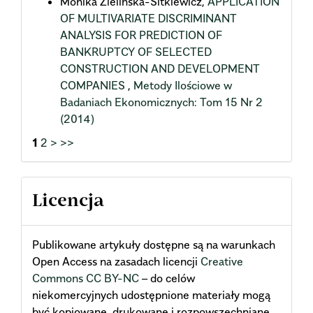
Monika Zielińska-Sitkiewicz,
APPLICATION
OF MULTIVARIATE DISCRIMINANT
ANALYSIS FOR PREDICTION OF
BANKRUPTCY OF SELECTED
CONSTRUCTION AND DEVELOPMENT
COMPANIES
,
Metody Ilościowe w
Badaniach Ekonomicznych: Tom 15 Nr 2
(2014)
1
2
>
>>
Licencja
Publikowane artykuły dostępne są na warunkach
Open Access na zasadach licencji
Creative
Commons CC BY-NC
– do celów
niekomercyjnych udostępnione materiały mogą
być kopiowane, drukowane i rozpowszechniane.