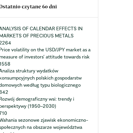
Ostatnio czytane 60 dni
ANALYSIS OF CALENDAR EFFECTS IN
MARKETS OF PRECIOUS METALS
2264
Price volatility on the USD/JPY market as a
measure of investors’ attitude towards risk
1558
Analiza struktury wydatków
konsumpcyjnych polskich gospodarstw
domowych według typu biologicznego
842
Rozwój demograficzny wsi: trendy i
perspektywy (1950–2030)
710
Wahania sezonowe zjawisk ekonomiczno-
społecznych na obszarze województwa