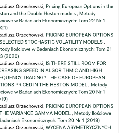
kadiusz Orzechowski,
Pricing European Options in the
ston and the Double Heston models
,
Metody
ościowe w Badaniach Ekonomicznych: Tom 22 Nr 1
021)
kadiusz Orzechowski,
PRICING EUROPEAN OPTIONS
 SELECTED STOCHASTIC VOLATILITY MODELS
,
tody Ilościowe w Badaniach Ekonomicznych: Tom 21
 3 (2020)
kadiusz Orzechowski,
IS THERE STILL ROOM FOR
CREASING SPEED IN ALGORITHMIC AND HIGH-
EQUENCY TRADING? THE CASE OF EUROPEAN
TIONS PRICED IN THE HESTON MODEL
,
Metody
ościowe w Badaniach Ekonomicznych: Tom 20 Nr 1
019)
kadiusz Orzechowski,
PRICING EUROPEAN OPTIONS
 THE VARIANCE GAMMA MODEL
,
Metody Ilościowe
Badaniach Ekonomicznych: Tom 20 Nr 1 (2019)
kadiusz Orzechowski,
WYCENA ASYMETRYCZNYCH