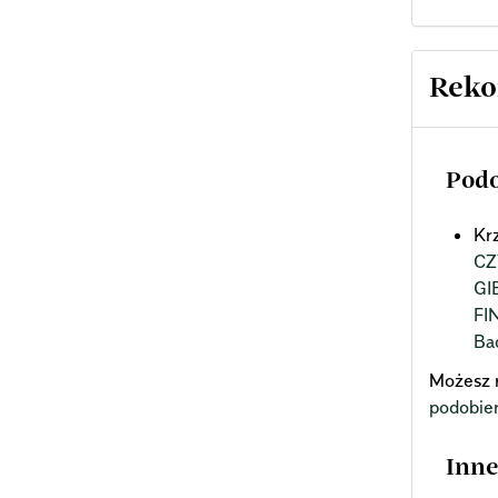
Reko
Podo
Kr
CZ
GI
FI
Ba
Możesz 
podobie
Inne