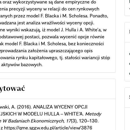
a oraz wykorzystywane są dane empiryczne do
nia precyzji wyceny w relacji do cen rynkowych
nych przez model F. Blacka i M. Scholesa. Ponadto,
adzana jest analiza wrażliwości wyceny opcji.
e wyniki wskazują, iż model J. Hulla i A. White’a, w
odstawowej postaci, pozwala wycenić opcje równie
ak model F. Blacka i M. Scholesa, bez konieczności
prowadzania założenia upraszczającego opis
owania rynku kapitałowego, tj. stałości wariancji stóp
z aktywów bazowych.
cle
cytować
ils
wski, A. (2016). ANALIZA WYCENY OPCJI
JSKICH W MODELU HULLA – WHITE’A.
Metody
we W Badaniach Ekonomicznych
,
17
(3), 120–130.
z https://qme.sggw.edu.pl/article/view/3876