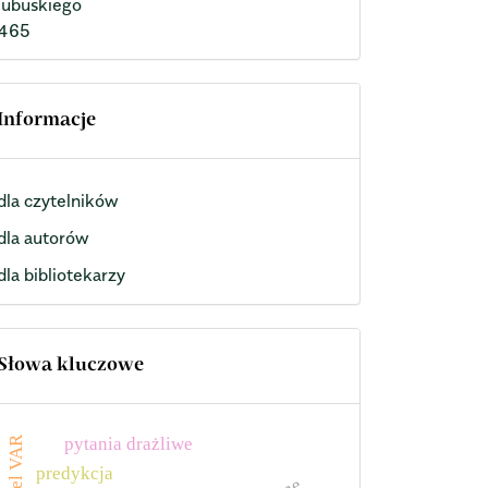
lubuskiego
465
Informacje
dla czytelników
dla autorów
dla bibliotekarzy
Słowa kluczowe
model VAR
pytania drażliwe
predykcja