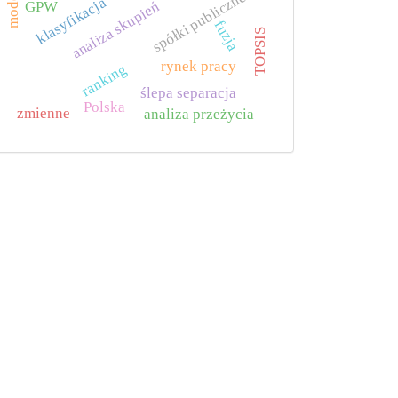
spółki publiczne
klasyfikacja
analiza skupień
GPW
fuzja
TOPSIS
rynek pracy
ranking
ślepa separacja
Polska
zmienne
analiza przeżycia