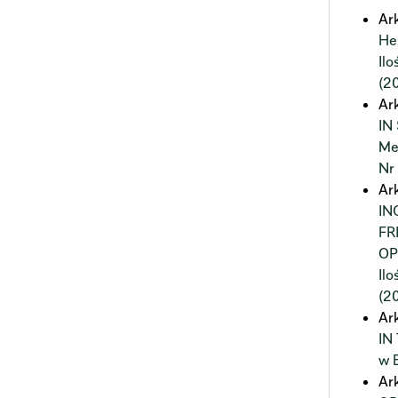
Ar
He
Il
(2
Ar
IN
Me
Nr
Ar
IN
FR
OP
Il
(2
Ar
IN
w 
Ar