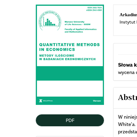
Article
Mai
Arkadiu
Instytut
Sidebar
Arti
Cont
Słowa k
wycena o
Abst
W niniej
PDF
White’a
przedst