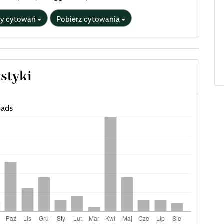
ty cytowań
Pobierz cytowania
ystyki
ads