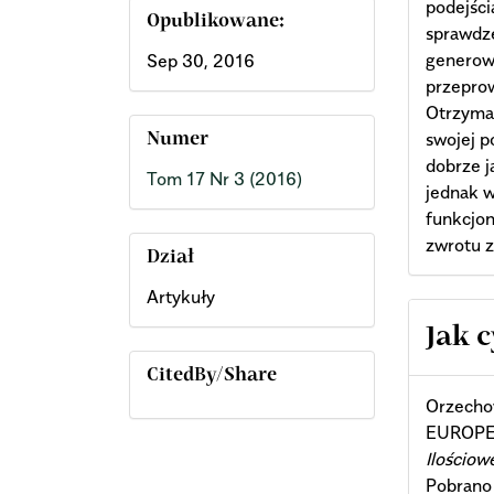
podejści
Opublikowane:
sprawdze
generowa
Sep 30, 2016
przeprow
Otrzyman
swojej p
Numer
dobrze j
Tom 17 Nr 3 (2016)
jednak w
funkcjon
zwrotu 
Dział
Artykuły
Arti
Jak 
Deta
CitedBy/Share
Orzecho
EUROPE
Ilościo
Pobrano 