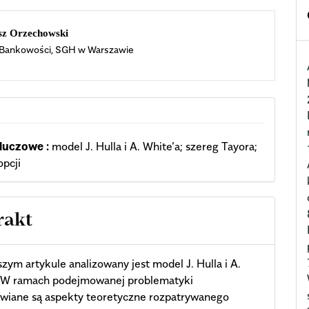
n
sz Orzechowski
 Bankowości, SGH w Warszawie
cle
ent
luczowe :
model J. Hulla i A. White’a; szereg Tayora;
pcji
rakt
szym artykule analizowany jest model J. Hulla i A.
. W ramach podejmowanej problematyki
awiane są aspekty teoretyczne rozpatrywanego