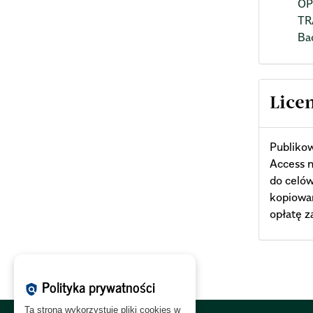
OP
TR
Ba
Lice
Publiko
Access n
do celó
kopiowa
opłatę z
Polityka prywatności
policy
Ta strona wykorzystuje pliki cookies w