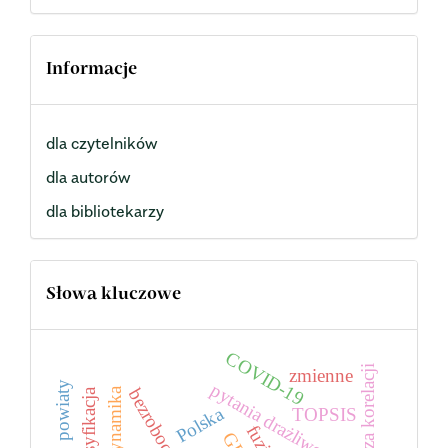
Informacje
dla czytelników
dla autorów
dla bibliotekarzy
Słowa kluczowe
COVID-19
analiza korelacji
zmienne
powiaty
pytania drażliwe
bezrobocie
dynamika
klasyfikacja
Polska
TOPSIS
fuzja