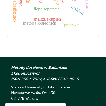
GPW
kointegracja
ranking
ślepa separacja
analiza skupień
metoda k-średnich
predykcja
Metody Ilościowe w Badaniach
Ekonomicznych
ISSN
2082-792x;
e-ISSN:
2543-8565
Warsaw University of Life Sciences
Nowoursynowska
Str.
159
02-776 Warsaw