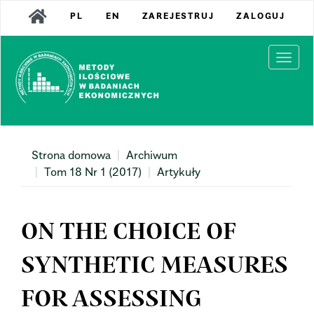
Main
PL
EN
ZAREJESTRUJ
ZALOGUJ
Navigation
Main
Content
Togg
Sidebar
navi
Strona domowa
Archiwum
Tom 18 Nr 1 (2017)
Artykuły
ON THE CHOICE OF
SYNTHETIC MEASURES
FOR ASSESSING