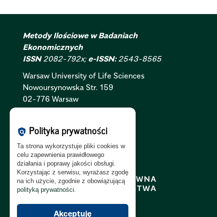
Metody Ilościowe w Badaniach
Ekonomicznych
ISSN
2082-792x;
e-ISSN:
2543-8565
Warsaw University of Life Sciences
Nowoursynowska
Str.
159
02-776 Warsaw
Polityka Cookies:
PL
|
EN
Polityka prywatności
policy
Polityka Prywatności:
PL
|
EN
Ta strona wykorzystuje pliki cookies w
Polityka RODO:
PL
|
EN
celu zapewnienia prawidłowego
działania i poprawy jakości obsługi.
Korzystając z serwisu, wyrażasz zgodę
na ich użycie, zgodnie z obowiązującą
polityką prywatności
.
Akceptuję