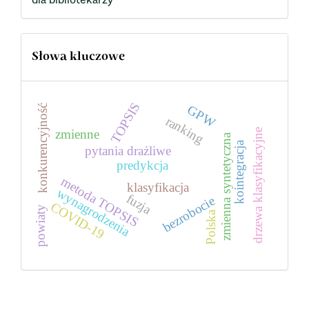
Słowa kluczowe
TOPSIS
GPW
konkurencyjność
ranking
drzewa klasyfikacyjne
zmienne
zmienna syntetyczna
kointegracja
pytania drażliwe
predykcja
metoda TOPSIS
klasyfikacja
wynagrodzenia
fuzja
bezrobocie
COVID-19
powiaty
Polska