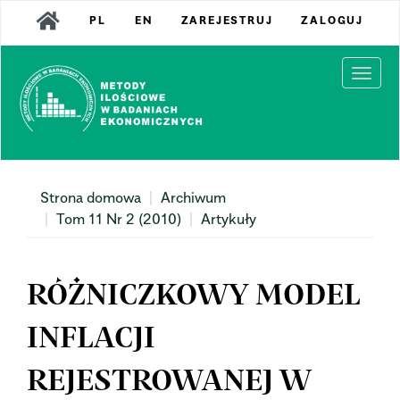
Main
PL
EN
ZAREJESTRUJ
ZALOGUJ
Navigation
Main
Content
Togg
Sidebar
navi
Strona domowa
Archiwum
Tom 11 Nr 2 (2010)
Artykuły
RÓŻNICZKOWY MODEL
INFLACJI
REJESTROWANEJ W